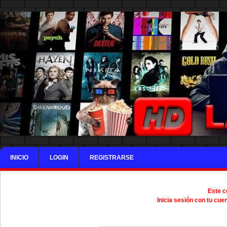
INICIO
LOGIN
REGISTRARSE
Este c
Inicia sesión con tu cue