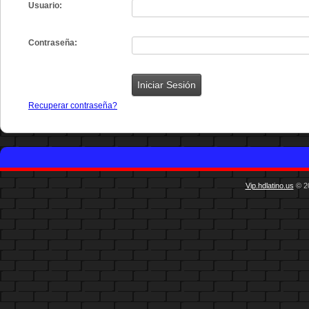
Usuario:
Contraseña:
Recuperar contraseña?
Vip.hdlatino.us
© 20