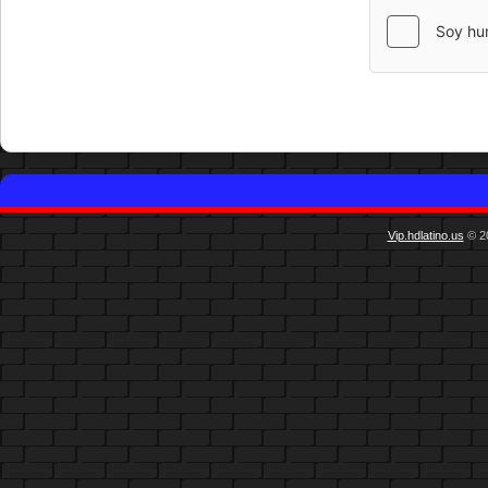
Vip.hdlatino.us
© 20