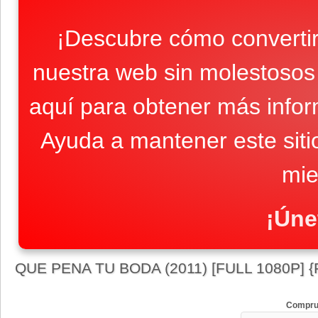
¡Descubre cómo convertir
nuestra web sin molestosos 
aquí para obtener más infor
Ayuda a mantener este sit
mie
¡Úne
QUE PENA TU BODA (2011) [FULL 1080P] 
Compru