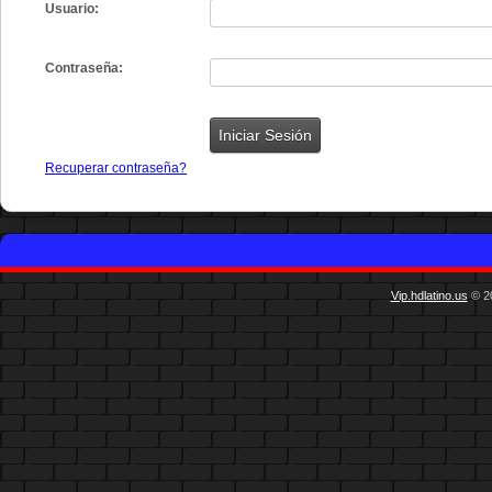
Usuario:
Contraseña:
Recuperar contraseña?
Vip.hdlatino.us
© 20