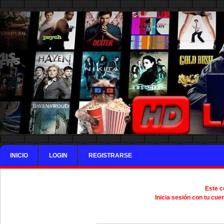
INICIO
LOGIN
REGISTRARSE
Este c
Inicia sesión con tu cue