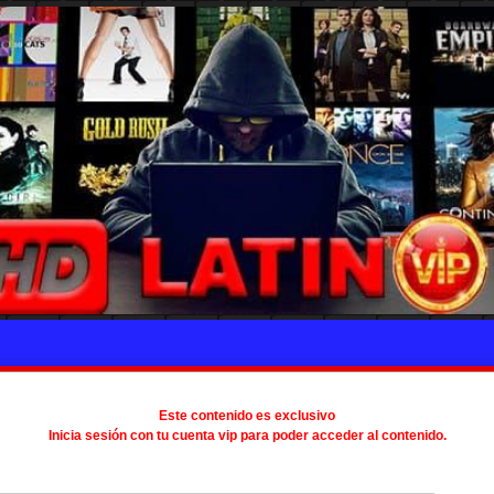
Este contenido es exclusivo
Inicia sesión con tu cuenta vip para poder acceder al contenido.