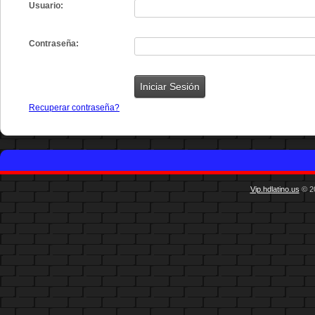
Usuario:
Contraseña:
Recuperar contraseña?
Vip.hdlatino.us
© 20