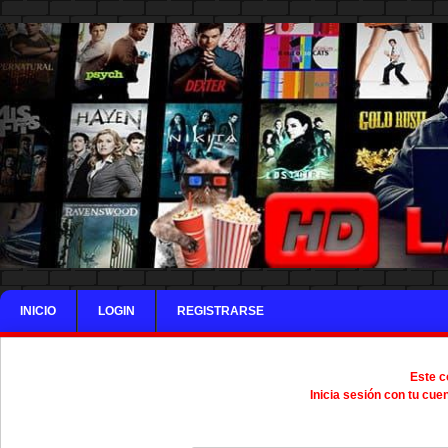
INICIO
LOGIN
REGISTRARSE
Este c
Inicia sesión con tu cue