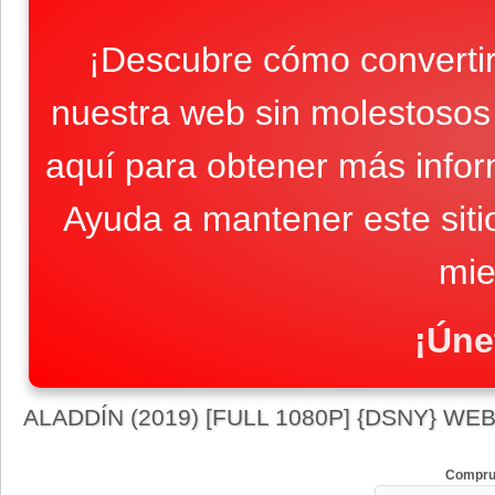
¡Descubre cómo convertir
nuestra web sin molestosos 
aquí para obtener más infor
Ayuda a mantener este sit
mie
¡Úne
ALADDÍN (2019) [FULL 1080P] {DSNY} WE
Compru