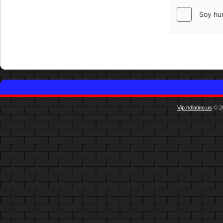
Vip.hdlatino.us
© 20