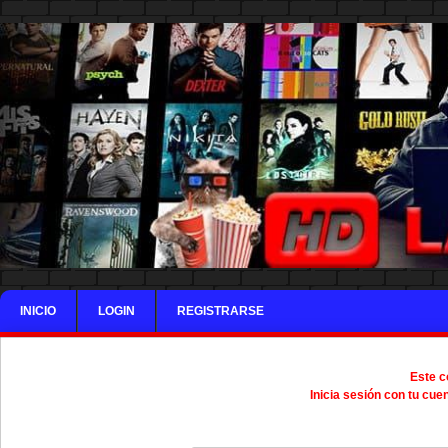
INICIO
LOGIN
REGISTRARSE
Este c
Inicia sesión con tu cue