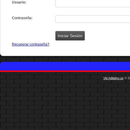
Usuario:
Contraseña:
Recuperar contraseña?
Vip.hdlatino.us
© 20