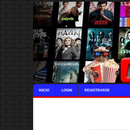
INICIO
LOGIN
REGISTRARSE