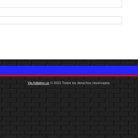
Vip.hdlatino.us
© 2023 Todos los derechos reservados.