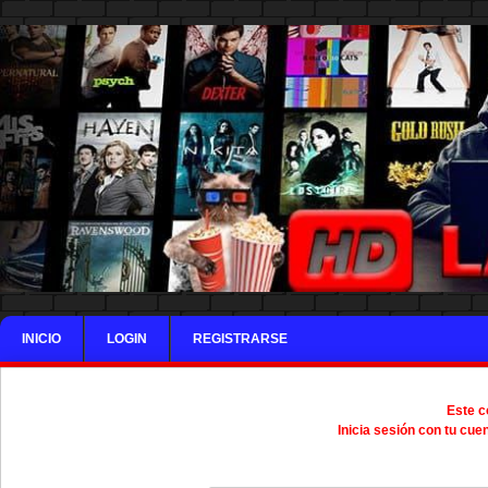
INICIO
LOGIN
REGISTRARSE
Este c
Inicia sesión con tu cue