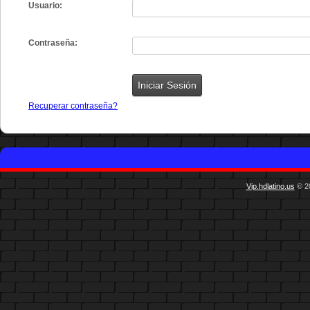
Usuario:
Contraseña:
Recuperar contraseña?
Vip.hdlatino.us
© 20