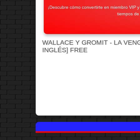
¡Descubre cómo convertirte en miembro VIP y d
tiempos de
WALLACE Y GROMIT - LA VENGA
INGLÉS] FREE