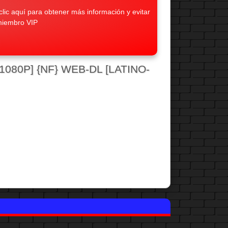
lic aquí para obtener más información y evitar
miembro VIP
080P] {NF} WEB-DL [LATINO-