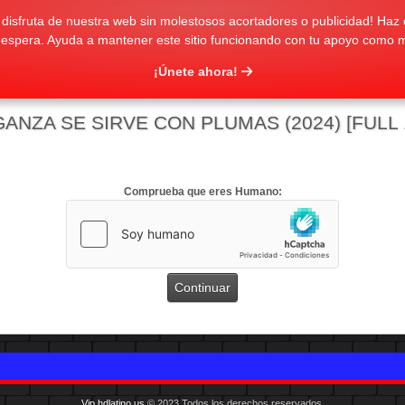
isfruta de nuestra web sin molestosos acortadores o publicidad! Haz c
 espera. Ayuda a mantener este sitio funcionando con tu apoyo como 
¡Únete ahora!
NZA SE SIRVE CON PLUMAS (2024) [FULL 1
Comprueba que eres Humano:
Vip.hdlatino.us
© 2023 Todos los derechos reservados.