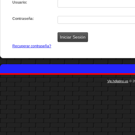
Usuario:
Contraseña:
Recuperar contraseña?
Vip.hdlatino.us
© 20