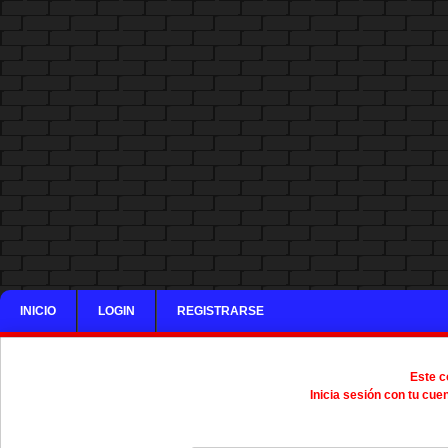
INICIO
LOGIN
REGISTRARSE
Este c
Inicia sesión con tu cue