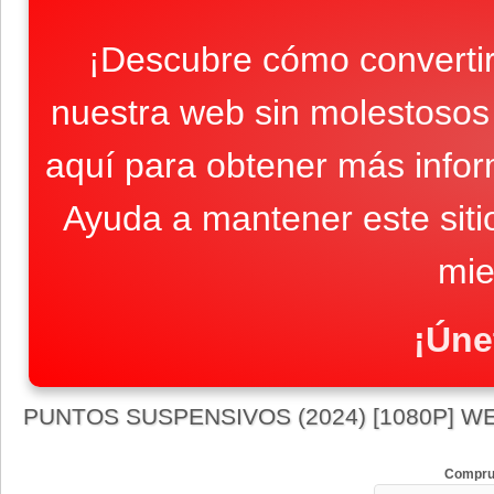
¡Descubre cómo convertir
nuestra web sin molestosos 
aquí para obtener más infor
Ayuda a mantener este sit
mie
¡Úne
PUNTOS SUSPENSIVOS (2024) [1080P] W
Compru