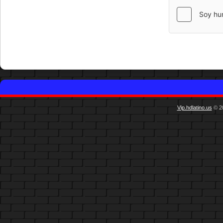
Vip.hdlatino.us
© 20