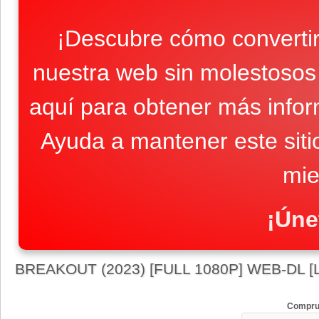
¡Descubre cómo convertir
nuestra web sin molestosos 
aquí para obtener más infor
Ayuda a mantener este sit
mie
¡Úne
BREAKOUT (2023) [FULL 1080P] WEB-DL [
Compru