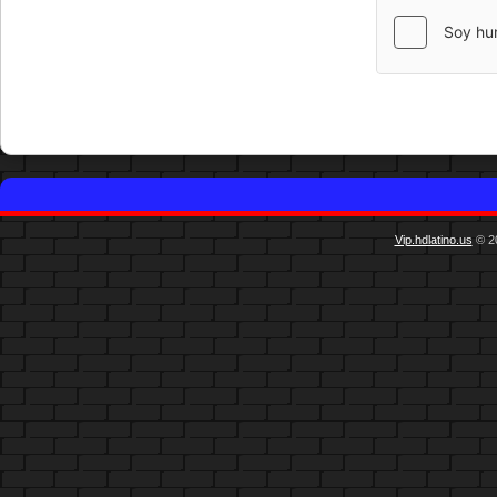
Vip.hdlatino.us
© 20