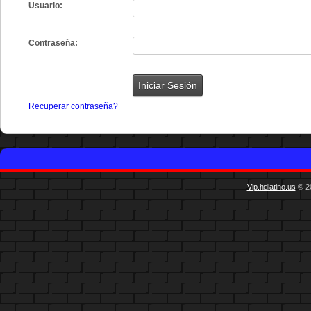
Usuario:
Contraseña:
Recuperar contraseña?
Vip.hdlatino.us
© 20