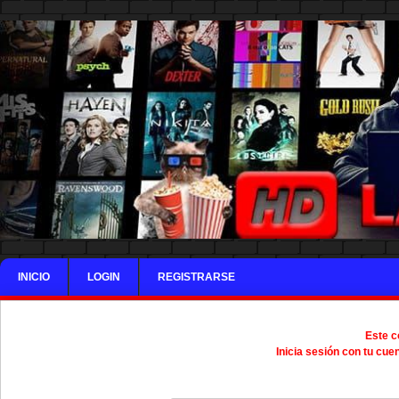
INICIO
LOGIN
REGISTRARSE
Este c
Inicia sesión con tu cue