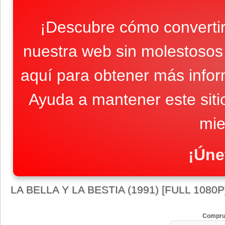
¡Descubre cómo convertir
nuestra web sin molestosos 
aquí para obtener más infor
Ayuda a mantener este sit
mie
¡Úne
LA BELLA Y LA BESTIA (1991) [FULL 1080
Compru