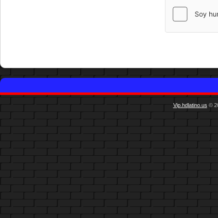
Vip.hdlatino.us
© 20