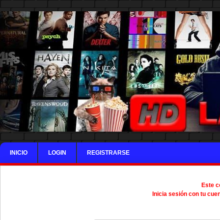
INICIO
LOGIN
REGISTRARSE
Este c
Inicia sesión con tu cue