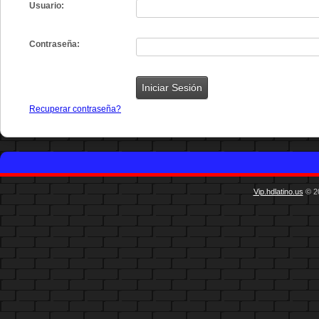
Usuario:
Contraseña:
Recuperar contraseña?
Vip.hdlatino.us
© 20