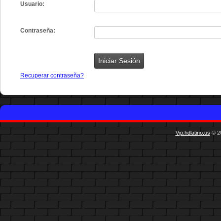
Usuario:
Contraseña:
Recuperar contraseña?
Vip.hdlatino.us
© 20