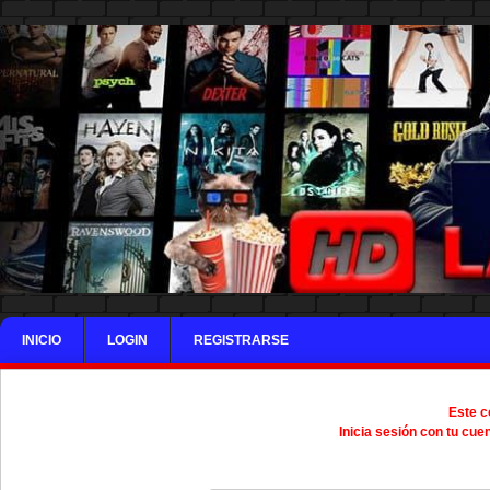
INICIO
LOGIN
REGISTRARSE
Este c
Inicia sesión con tu cue