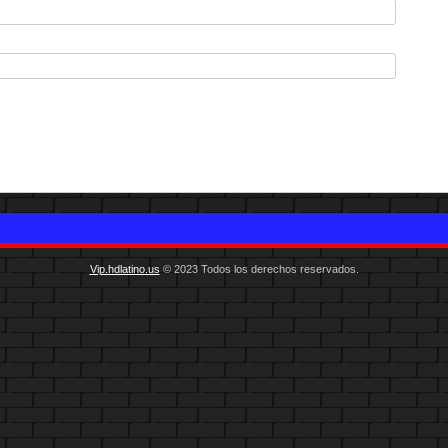
Vip.hdlatino.us
© 2023 Todos los derechos reservados.