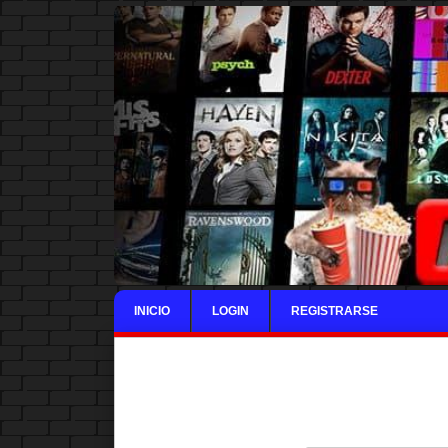
INICIO
LOGIN
REGISTRARSE