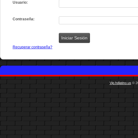
Usuario:
Contraseña:
Recuperar contraseña?
Vip.hdlatino.us
© 20