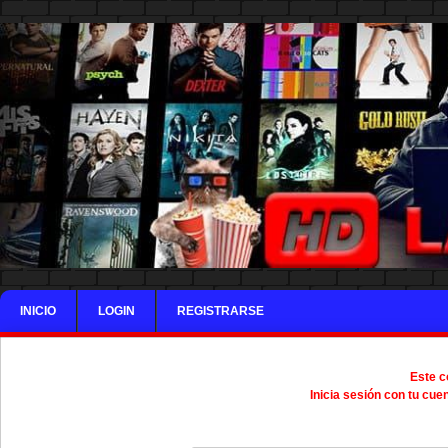
INICIO
LOGIN
REGISTRARSE
Este c
Inicia sesión con tu cue