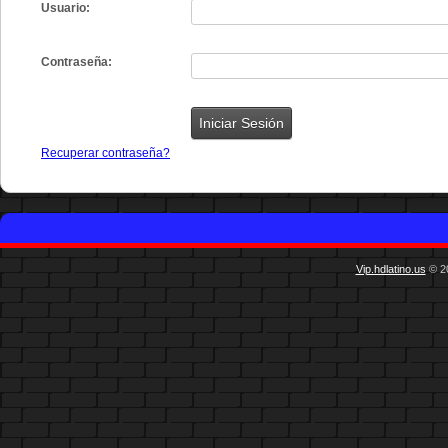
Usuario:
Contraseña:
Recuperar contraseña?
Vip.hdlatino.us
© 20