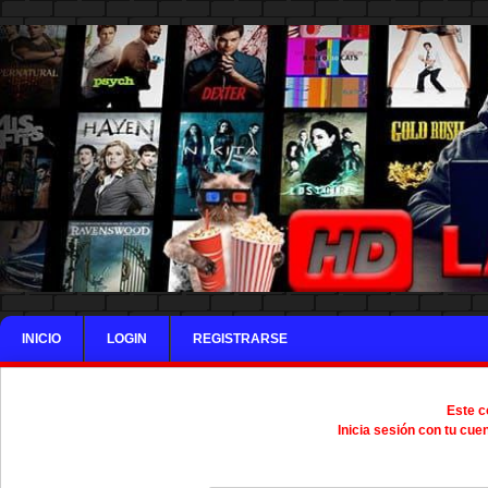
INICIO
LOGIN
REGISTRARSE
Este c
Inicia sesión con tu cue