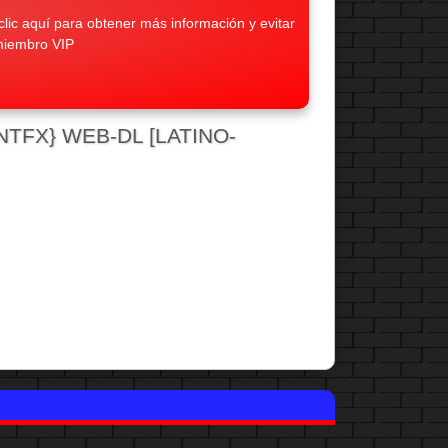
lic aquí para obtener más información y evitar
miembro VIP
NTFX} WEB-DL [LATINO-