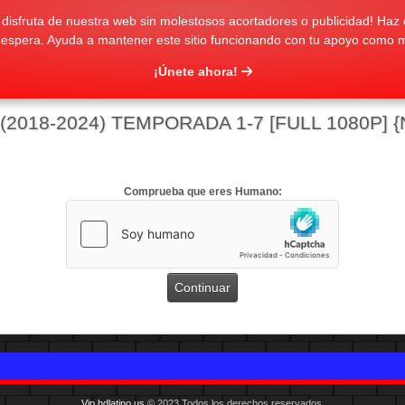
isfruta de nuestra web sin molestosos acortadores o publicidad! Haz c
 espera. Ayuda a mantener este sitio funcionando con tu apoyo como 
¡Únete ahora!
018-2024) TEMPORADA 1-7 [FULL 1080P] {
Comprueba que eres Humano:
Vip.hdlatino.us
© 2023 Todos los derechos reservados.