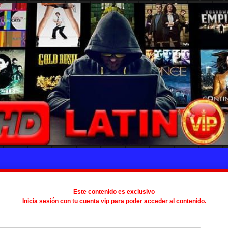
Este contenido es exclusivo
Inicia sesión con tu cuenta vip para poder acceder al contenido.