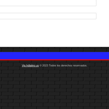
Vip.hdlatino.us
© 2023 Todos los derechos reservados.