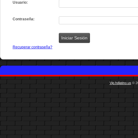
Usuario:
Contraseña:
Recuperar contraseña?
Vip.hdlatino.us
© 20