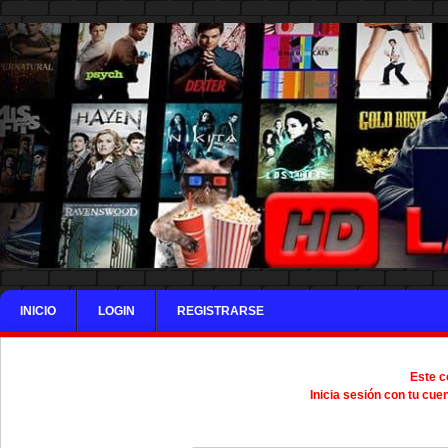
INICIO
LOGIN
REGISTRARSE
Este c
Inicia sesión con tu cue