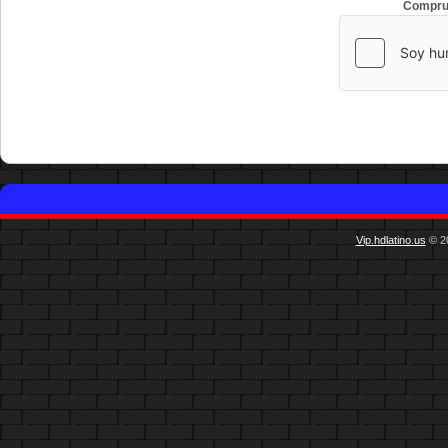
Compru
Vip.hdlatino.us
© 20