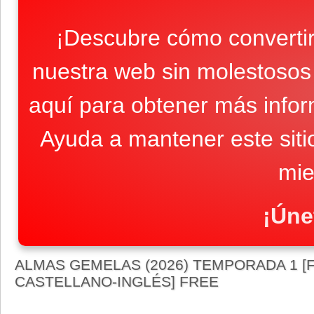
¡Descubre cómo convertir
nuestra web sin molestosos 
aquí para obtener más infor
Ayuda a mantener este sit
mie
¡Úne
ALMAS GEMELAS (2026) TEMPORADA 1 [FU
CASTELLANO-INGLÉS] FREE