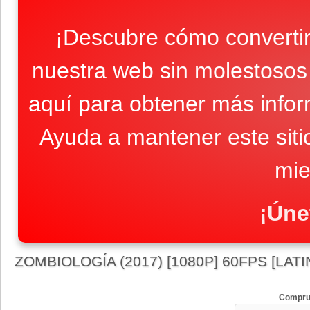
¡Descubre cómo convertir
nuestra web sin molestosos 
aquí para obtener más infor
Ayuda a mantener este sit
mie
¡Úne
ZOMBIOLOGÍA (2017) [1080P] 60FPS [LAT
Compru