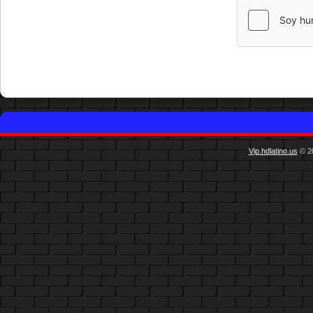
Vip.hdlatino.us
© 20