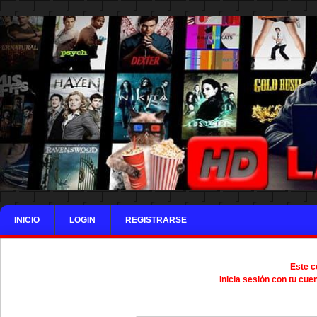
INICIO
LOGIN
REGISTRARSE
Este c
Inicia sesión con tu cue