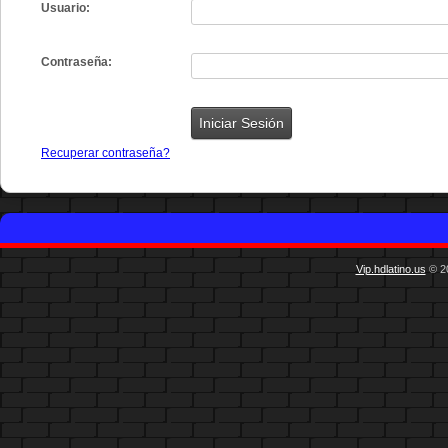
Usuario:
Contraseña:
Recuperar contraseña?
Vip.hdlatino.us
© 20