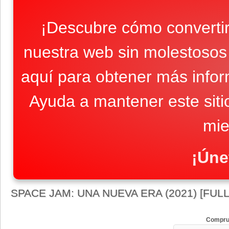
¡Descubre cómo convertir
nuestra web sin molestosos 
aquí para obtener más infor
Ayuda a mantener este sit
mie
¡Úne
SPACE JAM: UNA NUEVA ERA (2021) [FULL
Compru