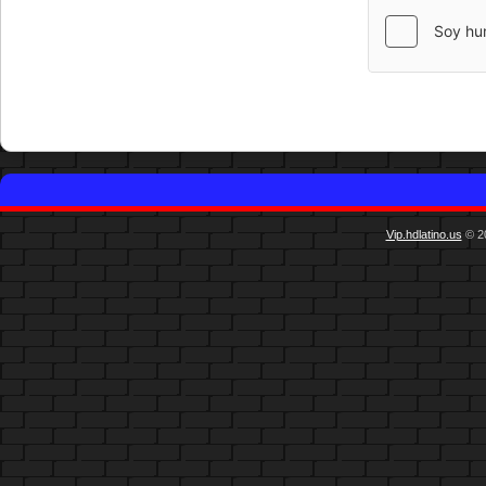
Vip.hdlatino.us
© 20