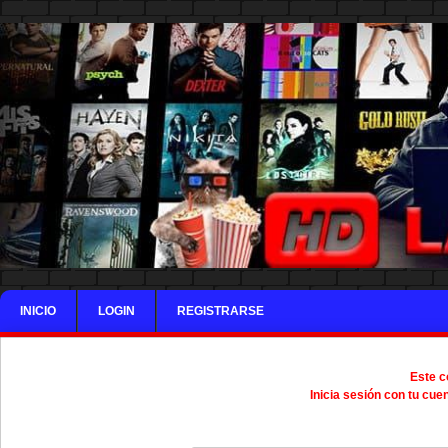
INICIO
LOGIN
REGISTRARSE
Este c
Inicia sesión con tu cue