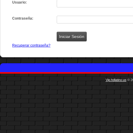
Usuario:
Contraseña:
Recuperar contraseña?
Vip.hdlatino.us
© 20