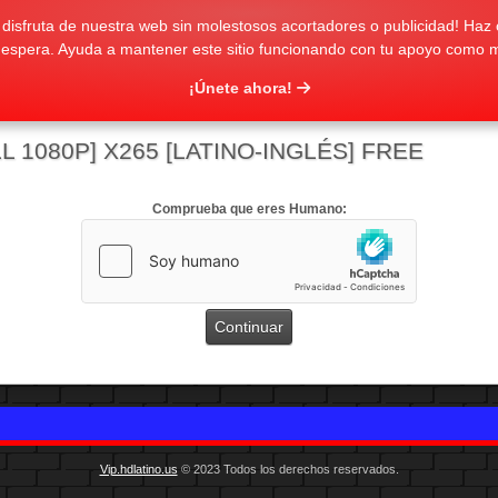
isfruta de nuestra web sin molestosos acortadores o publicidad! Haz c
 espera. Ayuda a mantener este sitio funcionando con tu apoyo como 
¡Únete ahora!
L 1080P] X265 [LATINO-INGLÉS] FREE
Comprueba que eres Humano:
Vip.hdlatino.us
© 2023 Todos los derechos reservados.