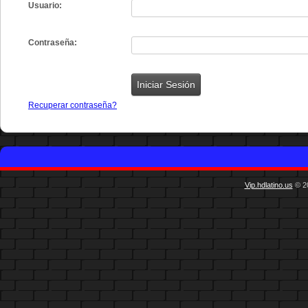
Usuario:
Contraseña:
Recuperar contraseña?
Vip.hdlatino.us
© 20