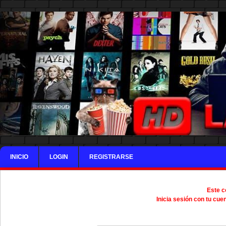
INICIO
LOGIN
REGISTRARSE
Este c
Inicia sesión con tu cue