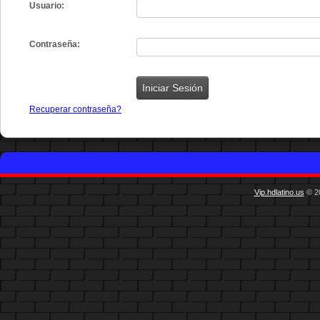
Usuario:
Contraseña:
Recuperar contraseña?
Vip.hdlatino.us
© 20