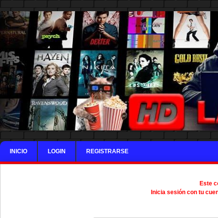
INICIO
LOGIN
REGISTRARSE
Este c
Inicia sesión con tu cue