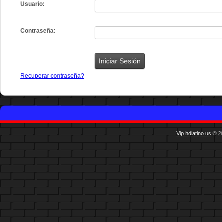
Usuario:
Contraseña:
Recuperar contraseña?
Vip.hdlatino.us
© 20