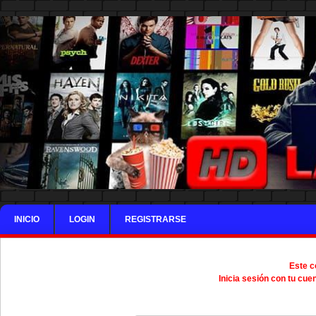
INICIO
LOGIN
REGISTRARSE
Este c
Inicia sesión con tu cue