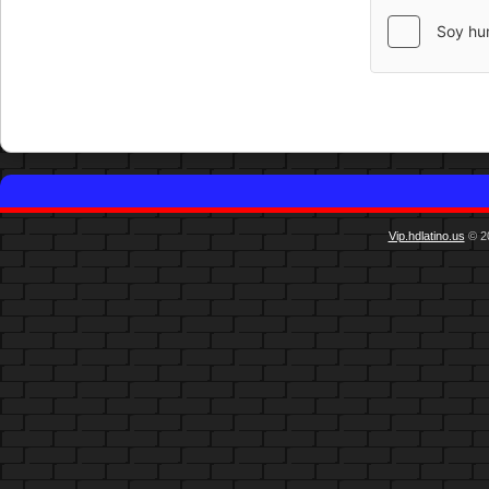
Vip.hdlatino.us
© 20