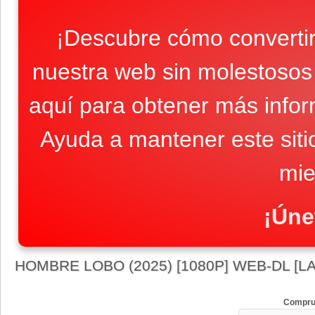
¡Descubre cómo convertir
nuestra web sin molestosos 
aquí para obtener más infor
Ayuda a mantener este sit
mie
¡Úne
HOMBRE LOBO (2025) [1080P] WEB-DL [L
Compru