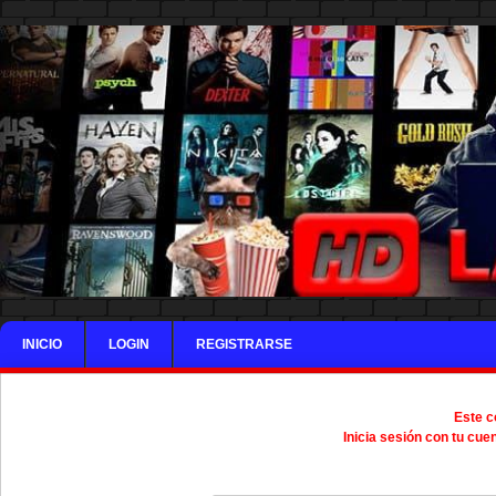
INICIO
LOGIN
REGISTRARSE
Este c
Inicia sesión con tu cue