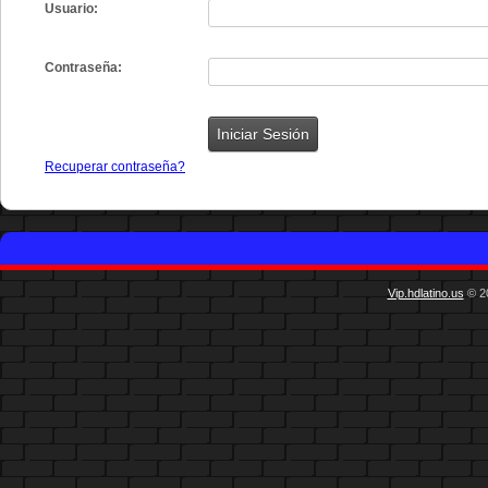
Usuario:
Contraseña:
Recuperar contraseña?
Vip.hdlatino.us
© 20