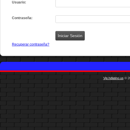
Usuario:
Contraseña:
Recuperar contraseña?
Vip.hdlatino.us
© 20