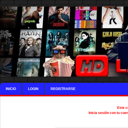
INICIO
LOGIN
REGISTRARSE
Este c
Inicia sesión con tu cue