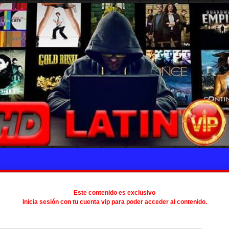
Este contenido es exclusivo
Inicia sesión con tu cuenta vip para poder acceder al contenido.