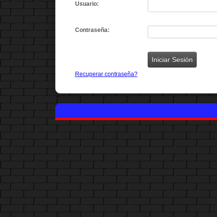
Usuario:
Contraseña:
Recuperar contraseña?