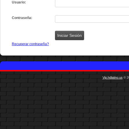
Usuario:
Contraseña:
Recuperar contraseña?
Vip.hdlatino.us
© 20