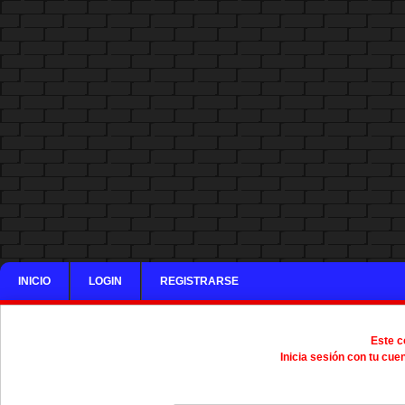
INICIO
LOGIN
REGISTRARSE
Este c
Inicia sesión con tu cue