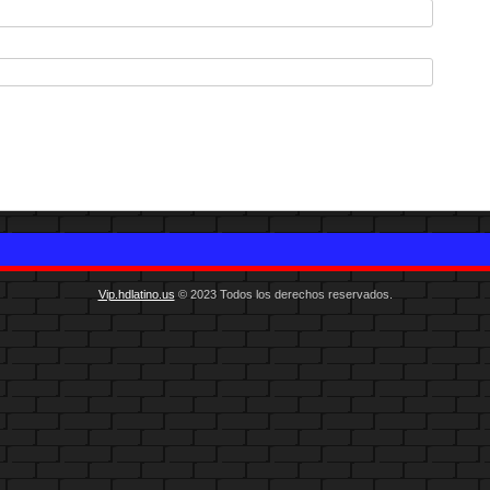
Vip.hdlatino.us
© 2023 Todos los derechos reservados.