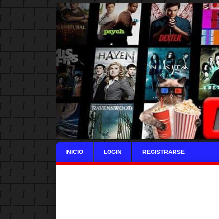
INICIO
LOGIN
REGISTRARSE