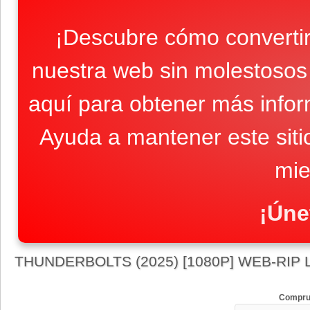
¡Descubre cómo convertir
nuestra web sin molestosos 
aquí para obtener más infor
Ayuda a mantener este sit
mie
¡Úne
THUNDERBOLTS (2025) [1080P] WEB-RIP
Compru