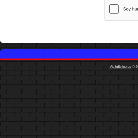
Vip.hdlatino.us
© 20