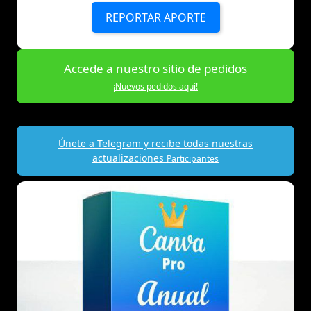
REPORTAR APORTE
Accede a nuestro sitio de pedidos
¡Nuevos pedidos aquí!
Únete a Telegram y recibe todas nuestras
actualizaciones
Participantes