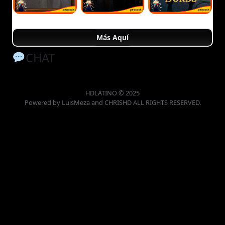
Más Aquí
CHAT
HDLATINO © 2025
Powered by LuisMeza and CHRISHD ALL RIGHTS RESERVED.