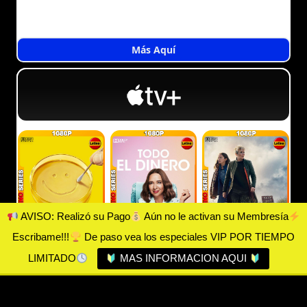
Más Aquí
AVISO: Realizó su Pago
Aún no le activan su Membresía
Escribame!!!
De paso vea los especiales VIP POR TIEMPO
LIMITADO
MAS INFORMACION AQUI