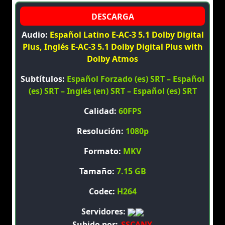
Audio:
Español Latino E-AC-3 5.1 Dolby Digital
Plus, Inglés E-AC-3 5.1 Dolby Digital Plus with
Dolby Atmos
Subtítulos:
Español Forzado (es) SRT – Español
(es) SRT – Inglés (en) SRT – Español (es) SRT
Calidad:
60FPS
Resolución:
1080p
Formato:
MKV
Tamaño:
7.15 GB
Codec:
H264
Servidores:
Subido por:
SSCANY