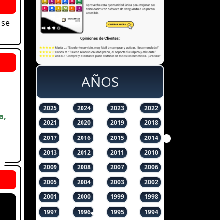
 se
AÑOS
2025
2024
2023
2022
a,
2021
2020
2019
2018
2017
2016
2015
2014
2013
2012
2011
2010
2009
2008
2007
2006
2005
2004
2003
2002
2001
2000
1999
1998
1997
1996
1995
1994