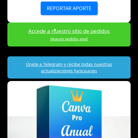
REPORTAR APORTE
Accede a nuestro sitio de pedidos
¡Nuevos pedidos aquí!
Únete a Telegram y recibe todas nuestras
actualizaciones
Participantes