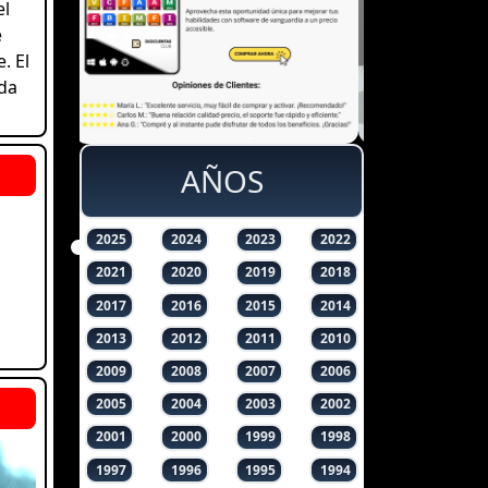
el
e
. El
ada
AÑOS
2025
2024
2023
2022
2021
2020
2019
2018
2017
2016
2015
2014
2013
2012
2011
2010
2009
2008
2007
2006
2005
2004
2003
2002
2001
2000
1999
1998
1997
1996
1995
1994