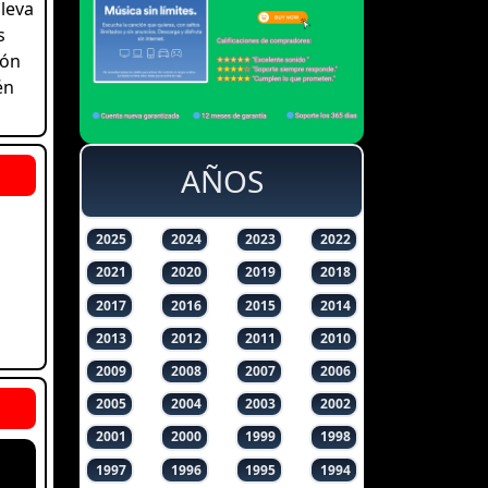
lleva
s
ión
én
AÑOS
2025
2024
2023
2022
2021
2020
2019
2018
2017
2016
2015
2014
2013
2012
2011
2010
2009
2008
2007
2006
2005
2004
2003
2002
2001
2000
1999
1998
1997
1996
1995
1994