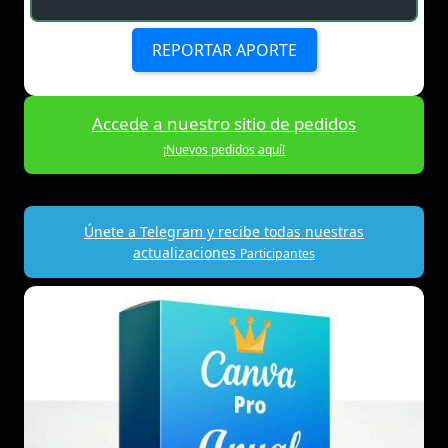
REPORTAR APORTE
Accede a nuestro sitio de pedidos
¡Nuevos pedidos aquí!
Únete a Telegram y recibe todas nuestras
actualizaciones
Participantes