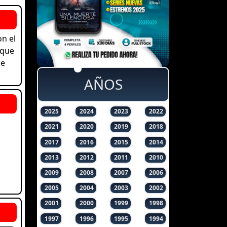
on el
 que
ue
AÑOS
2025
2024
2023
2022
2021
2020
2019
2018
2017
2016
2015
2014
2013
2012
2011
2010
2009
2008
2007
2006
2005
2004
2003
2002
2001
2000
1999
1998
1997
1996
1995
1994