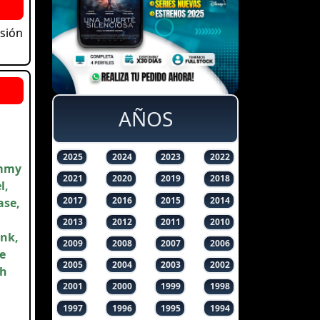
isión
AÑOS
2025
2024
2023
2022
ommy
2021
2020
2019
2018
l,
2017
2016
2015
2014
ase,
2013
2012
2011
2010
ink,
2009
2008
2007
2006
e
2005
2004
2003
2002
ah
2001
2000
1999
1998
1997
1996
1995
1994