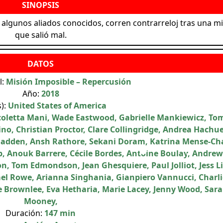
 algunos aliados conocidos, corren contrarreloj tras una m
que salió mal.
l:
Misión Imposible – Repercusión
Año:
2018
s):
United States of America
coletta Mani, Wade Eastwood, Gabrielle Mankiewicz, T
no, Christian Proctor, Clare Collingridge, Andrea Hachue
Madden, Ansh Rathore, Sekani Doram, Katrina Mense-Ch
p, Anouk Barrere, Cécile Bordes, Antoine Boulay, Andrew
on, Tom Edmondson, Jean Ghesquiere, Paul Jolliot, Jess L
hael Rowe, Arianna Singhania, Gianpiero Vannucci, Charli
 Brownlee, Eva Hetharia, Marie Lacey, Jenny Wood, Sar
Mooney,
Duración:
147 min