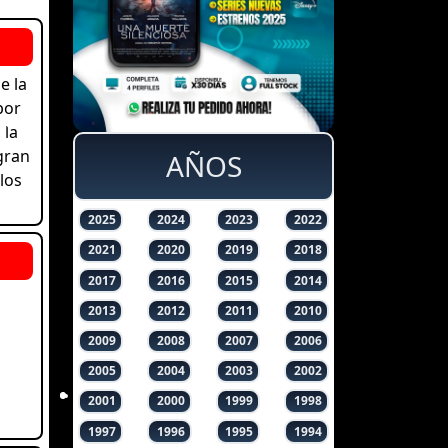
e la
por
 la
gran
AÑOS
los
2025
2024
2023
2022
2021
2020
2019
2018
2017
2016
2015
2014
2013
2012
2011
2010
2009
2008
2007
2006
2005
2004
2003
2002
2001
2000
1999
1998
1997
1996
1995
1994